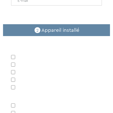
Appareil installé
2
Adoucisseur
AQA PERLA
AQA PERLA DUO
DATA BLUE
VOLUMÉCO
AQA PERLA COMPACT
Antitartres
AQA NANO
AQA TOTAL