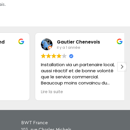
is.
Gautier Chenevois
il y a 1 année
Installation via un partenaire local,
aussi réactif et de bonne volonté
que le service commercial.
Beaucoup moins convaincu du
service client pour la prise de rendez
Lire la suite
vous de mise en service, peu
agréable au téléphone, et délai de
rendez vous très long en
comparaison de la réactivité
démontrée auparavant.
BWT France
Technicien maison pour la mise en
103, rue Charles Michels