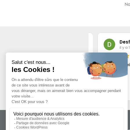
No
Nicolas Sourdon
Desfor
il y a 1 année
il y a 1 a
BIEN
Service et matériel de qualité
Bon appareil
Basée sur
538 avis